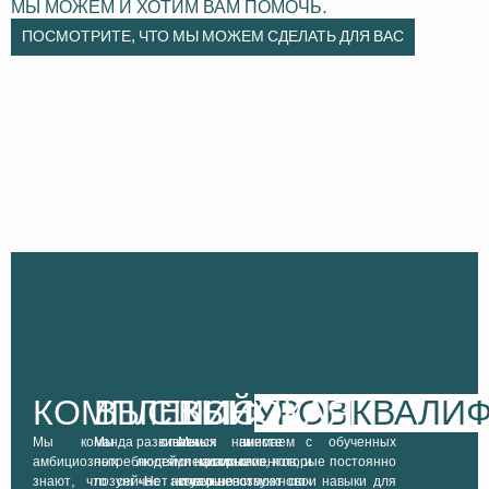
МЫ МОЖЕМ И ХОТИМ ВАМ ПОМОЧЬ.
ПОСМОТРИТЕ, ЧТО МЫ МОЖЕМ СДЕЛАТЬ ДЛЯ ВАС
КОМПЛЕКСНОЕ
ВЫСШИЙ
ВЫСОКАЯ
УРОВЕНЬ
ОБСЛУЖИ
КВАЛИ
Мы команда опытных и
Мы развиваемся вместе с
Мы нанимаем обученных
амбициозных людей, которые
потребностями наших клиентов, и
специалистов, которые постоянно
знают, что сейчас актуально и
лозунг «Нет ничего невозможного»
совершенствуют свои навыки для