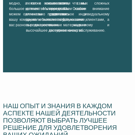
модно, а также как охватить
лежит в основе всего, что мы
выполнения самых сложных
большое количество клиентов. Мы
делаем. Мы предлагаем нашим
проектов. Особое внимание
можем оригинально представить
клиентам комплексное и
уделяется индивидуальному
вашу компанию и выполнить для
дружелюбное обслуживание,
контакту с нашими клиентами, а
вас разного рода проекты.
высококачественные материалы и
также надежному и
высочайшее доступное качество.
своевременному обслуживанию.
НАШ ОПЫТ И ЗНАНИЯ В КАЖДОМ
АСПЕКТЕ НАШЕЙ ДЕЯТЕЛЬНОСТИ
ПОЗВОЛЯЮТ ВЫБРАТЬ ЛУЧШЕЕ
РЕШЕНИЕ ДЛЯ УДОВЛЕТВОРЕНИЯ
ВАШИХ ОЖИДАНИЙ